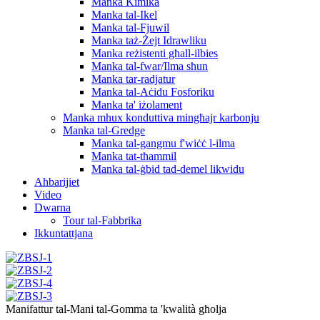
Manka Kimika
Manka tal-Ikel
Manka tal-Fjuwil
Manka taż-Żejt Idrawliku
Manka reżistenti għall-ilbies
Manka tal-fwar/Ilma sħun
Manka tar-radjatur
Manka tal-Aċidu Fosforiku
Manka ta' iżolament
Manka mhux konduttiva mingħajr karbonju
Manka tal-Gredge
Manka tal-gangmu f'wiċċ l-ilma
Manka tat-tħammil
Manka tal-ġbid tad-demel likwidu
Aħbarijiet
Video
Dwarna
Tour tal-Fabbrika
Ikkuntattjana
Manifattur tal-Mani tal-Gomma ta 'kwalità għolja