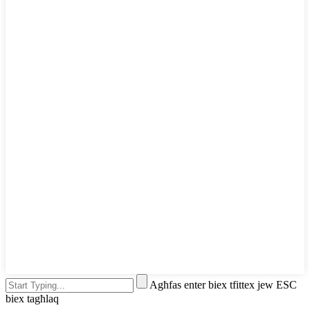
Agħfas enter biex tfittex jew ESC
biex tagħlaq