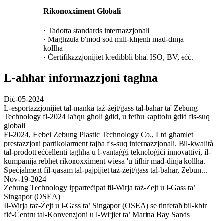
Rikonoxximent Globali
· Tadotta standards internazzjonali
· Magħżula b'mod sod mill-klijenti mad-dinja
kollha
· Ċertifikazzjonijiet kredibbli bħal ISO, BV, eċċ.
L-aħħar informazzjoni tagħna
Diċ-05-2024
L-esportazzjonijiet tal-manka taż-żejt/gass tal-baħar ta' Zebung
Technology fl-2024 laħqu għoli ġdid, u fetħu kapitolu ġdid fis-suq
globali
Fl-2024, Hebei Zebung Plastic Technology Co., Ltd għamlet
prestazzjoni partikolarment tajba fis-suq internazzjonali. Bil-kwalità
tal-prodott eċċellenti tagħha u l-vantaġġi teknoloġiċi innovattivi, il-
kumpanija rebħet rikonoxximent wiesa 'u tifħir mad-dinja kollha.
Speċjalment fil-qasam tal-pajpijiet taż-żejt/gass tal-baħar, Zebun...
Nov-19-2024
Zebung Technology ipparteċipat fil-Wirja taż-Żejt u l-Gass ta’
Singapor (OSEA)
Il-Wirja taż-Żejt u l-Gass ta’ Singapor (OSEA) se tinfetaħ bil-kbir
fiċ-Ċentru tal-Konvenzjoni u l-Wirjiet ta’ Marina Bay Sands