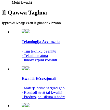
Metri kwadri
Il-Qawwa Taghna
Ipprovdi l-pajp eżatt li għandek bżonn
Teknoloġija Avvanzata
· Tim tekniku b'saħħtu
· Teknika matura
· Innovazzjoni kostanti
Kwalità Eċċezzjonali
· Materja prima ta 'grad għoli
· Kontroll strett tal-kwalità
· Produzzjoni sikura u ħadra