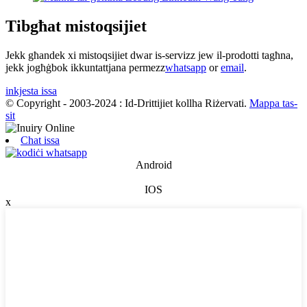
Tibgħat mistoqsijiet
Jekk għandek xi mistoqsijiet dwar is-servizz jew il-prodotti tagħna,
jekk jogħġbok ikkuntattjana permezz
whatsapp
or
email
.
inkjesta issa
© Copyright - 2003-2024 : Id-Drittijiet kollha Riżervati.
Mappa tas-
sit
Chat issa
Android
IOS
x