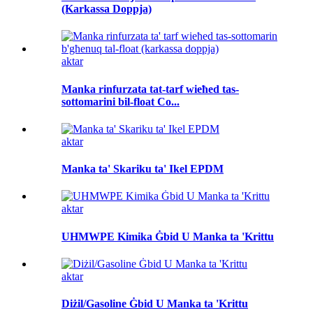
(Karkassa Doppja)
aktar
Manka rinfurzata tat-tarf wieħed tas-
sottomarini bil-float Co...
aktar
Manka ta' Skariku ta' Ikel EPDM
aktar
UHMWPE Kimika Ġbid U Manka ta 'Krittu
aktar
Diżil/Gasoline Ġbid U Manka ta 'Krittu