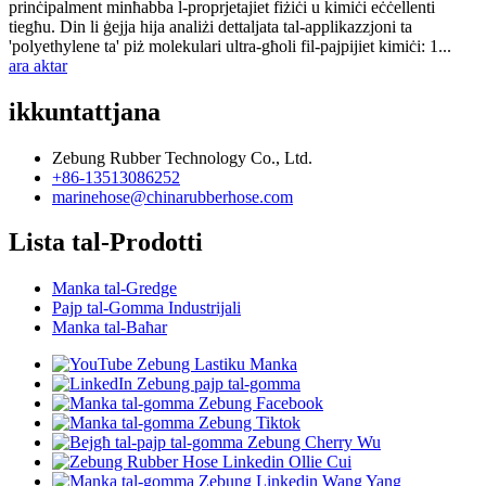
prinċipalment minħabba l-proprjetajiet fiżiċi u kimiċi eċċellenti
tiegħu. Din li ġejja hija analiżi dettaljata tal-applikazzjoni ta
'polyethylene ta' piż molekulari ultra-għoli fil-pajpijiet kimiċi: 1...
ara aktar
ikkuntattjana
Zebung Rubber Technology Co., Ltd.
+86-13513086252
marinehose@chinarubberhose.com
Lista tal-Prodotti
Manka tal-Gredge
Pajp tal-Gomma Industrijali
Manka tal-Baħar