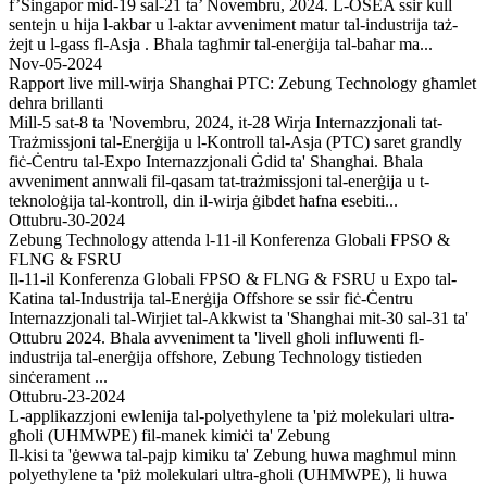
f’Singapor mid-19 sal-21 ta’ Novembru, 2024. L-OSEA ssir kull
sentejn u hija l-akbar u l-aktar avveniment matur tal-industrija taż-
żejt u l-gass fl-Asja . Bħala tagħmir tal-enerġija tal-baħar ma...
Nov-05-2024
Rapport live mill-wirja Shanghai PTC: Zebung Technology għamlet
dehra brillanti
Mill-5 sat-8 ta 'Novembru, 2024, it-28 Wirja Internazzjonali tat-
Trażmissjoni tal-Enerġija u l-Kontroll tal-Asja (PTC) saret grandly
fiċ-Ċentru tal-Expo Internazzjonali Ġdid ta' Shanghai. Bħala
avveniment annwali fil-qasam tat-trażmissjoni tal-enerġija u t-
teknoloġija tal-kontroll, din il-wirja ġibdet ħafna esebiti...
Ottubru-30-2024
Zebung Technology attenda l-11-il Konferenza Globali FPSO &
FLNG & FSRU
Il-11-il Konferenza Globali FPSO & FLNG & FSRU u Expo tal-
Katina tal-Industrija tal-Enerġija Offshore se ssir fiċ-Ċentru
Internazzjonali tal-Wirjiet tal-Akkwist ta 'Shanghai mit-30 sal-31 ta'
Ottubru 2024. Bħala avveniment ta 'livell għoli influwenti fl-
industrija tal-enerġija offshore, Zebung Technology tistieden
sinċerament ...
Ottubru-23-2024
L-applikazzjoni ewlenija tal-polyethylene ta 'piż molekulari ultra-
għoli (UHMWPE) fil-manek kimiċi ta' Zebung
Il-kisi ta 'ġewwa tal-pajp kimiku ta' Zebung huwa magħmul minn
polyethylene ta 'piż molekulari ultra-għoli (UHMWPE), li huwa