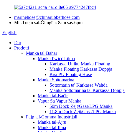
marinehose@chinarubberhose.com
Mit-Tnejn sal-Ġimgħa: 8am sas-6pm
English
Dar
Prodotti
Manka tal-Baħar
Manka f'wiċċ l-ilma
Karkassa Uniku Manka Floating
Manka Floating Karkassa Doppja
Kisi PU Floating Hose
Manka Sottomarina
Sottomarin ta' Karkassa Waħda
Manka Sottomarina ta' Karkassa Doppja
Manka tal-Baċir
Vapur Sa Vapur Manka
50m Dock Żejt/Gass/LPG Manka
11.8m Dock Żejt/Gass/LPG Manka
Pajp tal-Gomma Industrijali
Manka tal-Ajru
Manka tal-Ilma