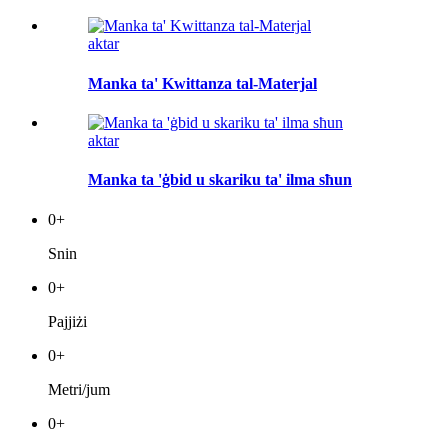
aktar
Manka ta' Kwittanza tal-Materjal
aktar
Manka ta 'ġbid u skariku ta' ilma sħun
0
+
Snin
0
+
Pajjiżi
0
+
Metri/jum
0
+