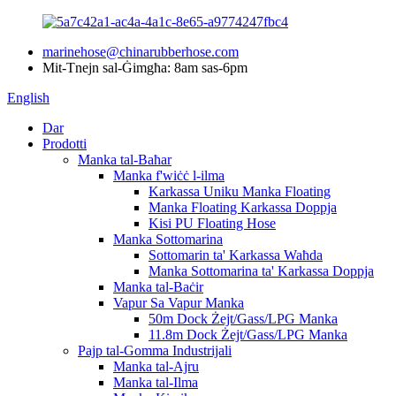
marinehose@chinarubberhose.com
Mit-Tnejn sal-Ġimgħa: 8am sas-6pm
English
Dar
Prodotti
Manka tal-Baħar
Manka f'wiċċ l-ilma
Karkassa Uniku Manka Floating
Manka Floating Karkassa Doppja
Kisi PU Floating Hose
Manka Sottomarina
Sottomarin ta' Karkassa Waħda
Manka Sottomarina ta' Karkassa Doppja
Manka tal-Baċir
Vapur Sa Vapur Manka
50m Dock Żejt/Gass/LPG Manka
11.8m Dock Żejt/Gass/LPG Manka
Pajp tal-Gomma Industrijali
Manka tal-Ajru
Manka tal-Ilma