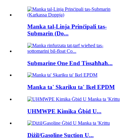
Manka tal-Linja Prinċipali tas-
Submarin (Do...
Submarine One End Tissaħħaħ...
Manka ta' Skariku ta' Ikel EPDM
UHMWPE Kimika Ġbid U...
Diżil/Gasoline Suction U...