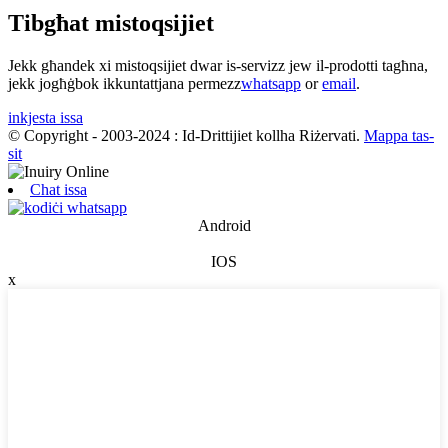
Tibgħat mistoqsijiet
Jekk għandek xi mistoqsijiet dwar is-servizz jew il-prodotti tagħna,
jekk jogħġbok ikkuntattjana permezz
whatsapp
or
email
.
inkjesta issa
© Copyright - 2003-2024 : Id-Drittijiet kollha Riżervati.
Mappa tas-
sit
Chat issa
Android
IOS
x