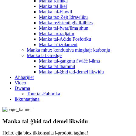
Manka Kimika
Manka tal-Ikel
Manka tal-Fjuwil
Manka taż-Żejt Idrawliku
Manka reżistenti għall-ilbies
Manka tal-fwar/Ilma sħun
Manka tar-radjatur
Manka tal-Aċidu Fosforiku
Manka ta' iżolament
Manka mhux konduttiva mingħajr karbonju
Manka tal-Gredge
Manka tal-gangmu f'wiċċ l-ilma
Manka tat-tħammil
Manka tal-ġbid tad-demel likwidu
Aħbarijiet
Video
Dwarna
Tour tal-Fabbrika
Ikkuntattjana
Manka tal-ġbid tad-demel likwidu
Hello, ejja biex tikkonsulta l-prodotti tagħna!