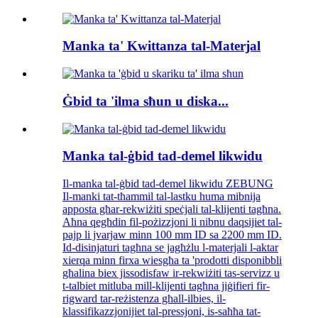
Manka ta' Kwittanza tal-Materjal
Ġbid ta 'ilma sħun u diska...
Manka tal-ġbid tad-demel likwidu
Il-manka tal-ġbid tad-demel likwidu ZEBUNG
Il-manki tat-tħammil tal-lastku huma mibnija
apposta għar-rekwiżiti speċjali tal-klijenti tagħna.
Aħna qegħdin fil-pożizzjoni li nibnu daqsijiet tal-
pajp li jvarjaw minn 100 mm ID sa 2200 mm ID.
Id-disinjaturi tagħna se jagħżlu l-materjali l-aktar
xierqa minn firxa wiesgħa ta 'prodotti disponibbli
għalina biex jissodisfaw ir-rekwiżiti tas-servizz u
t-talbiet mitluba mill-klijenti tagħna jiġifieri fir-
rigward tar-reżistenza għall-ilbies, il-
klassifikazzjonijiet tal-pressjoni, is-saħħa tat-