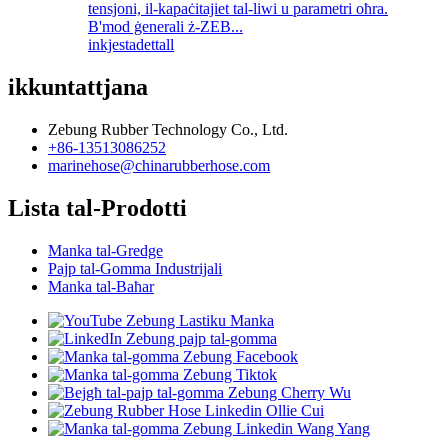
tensjoni, il-kapaċitajiet tal-liwi u parametri oħra.
B'mod ġenerali ż-ZEB...
inkjesta
dettall
ikkuntattjana
Zebung Rubber Technology Co., Ltd.
+86-13513086252
marinehose@chinarubberhose.com
Lista tal-Prodotti
Manka tal-Gredge
Pajp tal-Gomma Industrijali
Manka tal-Baħar