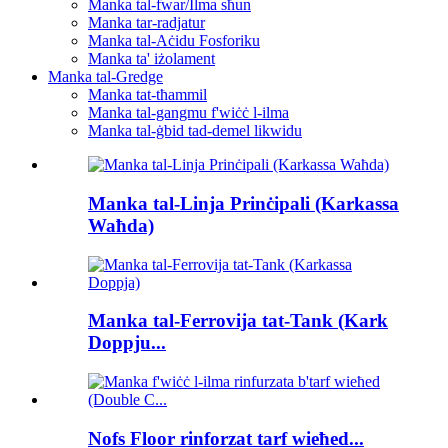
Manka tal-fwar/Ilma sħun
Manka tar-radjatur
Manka tal-Aċidu Fosforiku
Manka ta' iżolament
Manka tal-Gredge
Manka tat-tħammil
Manka tal-gangmu f'wiċċ l-ilma
Manka tal-ġbid tad-demel likwidu
Manka tal-Linja Prinċipali (Karkassa
Waħda)
Manka tal-Ferrovija tat-Tank (Kark
Doppju...
Nofs Floor rinforzat tarf wieħed...