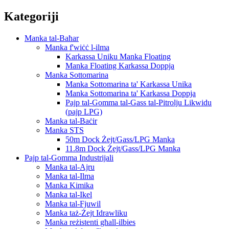
Kategoriji
Manka tal-Baħar
Manka f'wiċċ l-ilma
Karkassa Uniku Manka Floating
Manka Floating Karkassa Doppja
Manka Sottomarina
Manka Sottomarina ta' Karkassa Unika
Manka Sottomarina ta' Karkassa Doppja
Pajp tal-Gomma tal-Gass tal-Pitrolju Likwidu
(pajp LPG)
Manka tal-Baċir
Manka STS
50m Dock Żejt/Gass/LPG Manka
11.8m Dock Żejt/Gass/LPG Manka
Pajp tal-Gomma Industrijali
Manka tal-Ajru
Manka tal-Ilma
Manka Kimika
Manka tal-Ikel
Manka tal-Fjuwil
Manka taż-Żejt Idrawliku
Manka reżistenti għall-ilbies