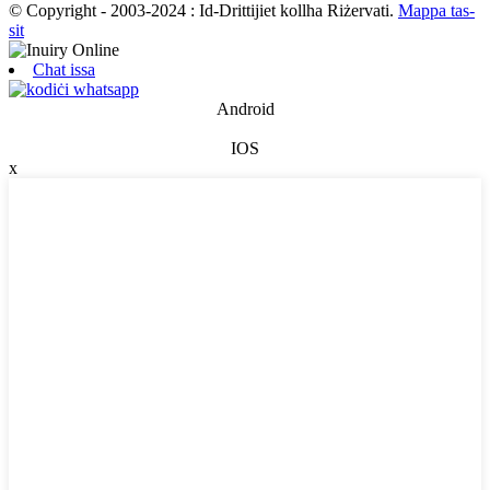
© Copyright - 2003-2024 : Id-Drittijiet kollha Riżervati.
Mappa tas-
sit
Chat issa
Android
IOS
x