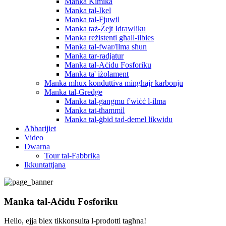
Manka Kimika
Manka tal-Ikel
Manka tal-Fjuwil
Manka taż-Żejt Idrawliku
Manka reżistenti għall-ilbies
Manka tal-fwar/Ilma sħun
Manka tar-radjatur
Manka tal-Aċidu Fosforiku
Manka ta' iżolament
Manka mhux konduttiva mingħajr karbonju
Manka tal-Gredge
Manka tal-gangmu f'wiċċ l-ilma
Manka tat-tħammil
Manka tal-ġbid tad-demel likwidu
Aħbarijiet
Video
Dwarna
Tour tal-Fabbrika
Ikkuntattjana
Manka tal-Aċidu Fosforiku
Hello, ejja biex tikkonsulta l-prodotti tagħna!