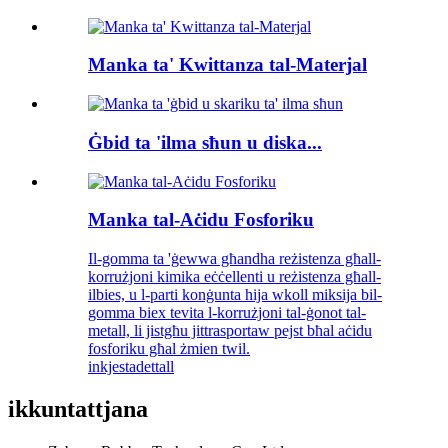
Manka ta' Kwittanza tal-Materjal
Ġbid ta 'ilma sħun u diska...
Manka tal-Aċidu Fosforiku
Il-gomma ta 'ġewwa għandha reżistenza għall-
korrużjoni kimika eċċellenti u reżistenza għall-
ilbies, u l-parti konġunta hija wkoll miksija bil-
gomma biex tevita l-korrużjoni tal-ġonot tal-
metall, li jistgħu jittrasportaw pejst bħal aċidu
fosforiku għal żmien twil.
inkjesta
dettall
ikkuntattjana