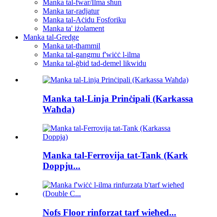
Manka tal-fwar/Ilma sħun
Manka tar-radjatur
Manka tal-Aċidu Fosforiku
Manka ta' iżolament
Manka tal-Gredge
Manka tat-tħammil
Manka tal-gangmu f'wiċċ l-ilma
Manka tal-ġbid tad-demel likwidu
Manka tal-Linja Prinċipali (Karkassa
Waħda)
Manka tal-Ferrovija tat-Tank (Kark
Doppju...
Nofs Floor rinforzat tarf wieħed...