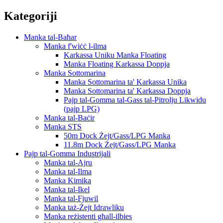
Kategoriji
Manka tal-Baħar
Manka f'wiċċ l-ilma
Karkassa Uniku Manka Floating
Manka Floating Karkassa Doppja
Manka Sottomarina
Manka Sottomarina ta' Karkassa Unika
Manka Sottomarina ta' Karkassa Doppja
Pajp tal-Gomma tal-Gass tal-Pitrolju Likwidu
(pajp LPG)
Manka tal-Baċir
Manka STS
50m Dock Żejt/Gass/LPG Manka
11.8m Dock Żejt/Gass/LPG Manka
Pajp tal-Gomma Industrijali
Manka tal-Ajru
Manka tal-Ilma
Manka Kimika
Manka tal-Ikel
Manka tal-Fjuwil
Manka taż-Żejt Idrawliku
Manka reżistenti għall-ilbies