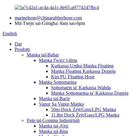
marinehose@chinarubberhose.com
Mit-Tnejn sal-Ġimgħa: 8am sas-6pm
English
Dar
Prodotti
Manka tal-Baħar
Manka f'wiċċ l-ilma
Karkassa Uniku Manka Floating
Manka Floating Karkassa Doppja
Kisi PU Floating Hose
Manka Sottomarina
Sottomarin ta' Karkassa Waħda
Manka Sottomarina ta' Karkassa Doppja
Manka tal-Baċir
Vapur Sa Vapur Manka
50m Dock Żejt/Gass/LPG Manka
11.8m Dock Żejt/Gass/LPG Manka
Pajp tal-Gomma Industrijali
Manka tal-Ajru
Manka tal-Ilma