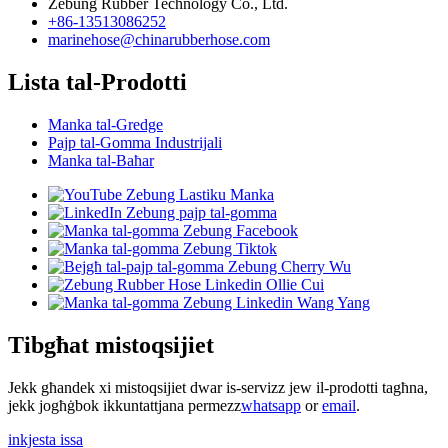
Zebung Rubber Technology Co., Ltd.
+86-13513086252
marinehose@chinarubberhose.com
Lista tal-Prodotti
Manka tal-Gredge
Pajp tal-Gomma Industrijali
Manka tal-Baħar
Tibgħat mistoqsijiet
Jekk għandek xi mistoqsijiet dwar is-servizz jew il-prodotti tagħna,
jekk jogħġbok ikkuntattjana permezz
whatsapp
or
email
.
inkjesta issa