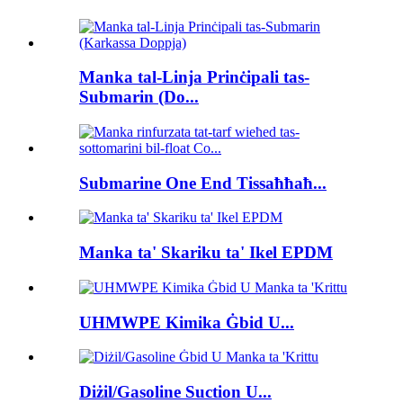
Manka tal-Linja Prinċipali tas-
Submarin (Do...
Submarine One End Tissaħħaħ...
Manka ta' Skariku ta' Ikel EPDM
UHMWPE Kimika Ġbid U...
Diżil/Gasoline Suction U...