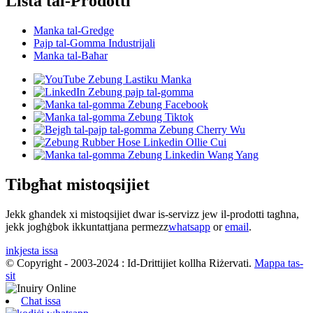
Lista tal-Prodotti
Manka tal-Gredge
Pajp tal-Gomma Industrijali
Manka tal-Baħar
Tibgħat mistoqsijiet
Jekk għandek xi mistoqsijiet dwar is-servizz jew il-prodotti tagħna,
jekk jogħġbok ikkuntattjana permezz
whatsapp
or
email
.
inkjesta issa
© Copyright - 2003-2024 : Id-Drittijiet kollha Riżervati.
Mappa tas-
sit
Chat issa