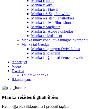
Manka Kimika
Manka tal-Ikel
Manka tal-Fjuwil
Manka taż-Żejt Idrawliku
Manka reżistenti għall-ilbies
Manka tal-fwar/Ilma sħun
Manka tar-radjatur
Manka tal-Aċidu Fosforiku
Manka ta' iżolament
Manka mhux konduttiva mingħajr karbonju
Manka tal-Gredge
Manka tal-gangmu f'wiċċ l-ilma
Manka tat-tħammil
Manka tal-ġbid tad-demel likwidu
Aħbarijiet
Video
Dwarna
Tour tal-Fabbrika
Ikkuntattjana
Manka reżistenti għall-ilbies
Hello, ejja biex tikkonsulta l-prodotti tagħna!