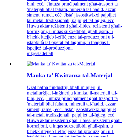
bini, eċċ., Jintuża prinċipalment għat-trasport ta
'materjali bħal faħam, minerali tal-ħadid, azzar,
siment, ramel, eċċ. Jista' jissostitwixxi pajpijiet
tal-metall tradizzjonali, pajpijiet tal-ħġieġ, eċċ
Huwa aktar reżistenti għall-ilbies, reżistenti għall-
korrużjoni, u inqas suxxettibbli għall-qsim, u
b'hekk ittejjeb l-effiċjenza tal-produzzjoni u l-
istabbiltà tal-operat tat-tagħmir, u tnaqqas l-
ispejjeż tal-produzzjoni.
inkjesta
dettall
Manka ta' Kwittanza tal-Materjal
Użat ħafna f'industriji bħall-minjieri, il-
metallurġija, l-inġinerija kimika, il-materjali tal-
bini, eċċ., Jintuża prinċipalment għat-trasport ta
'materjali bħal faħam, minerali tal-ħadid, azzar,
siment, ramel, eċċ. Jista' jissostitwixxi pajpijiet
tal-metall tradizzjonali, pajpijiet tal-ħġieġ, eċċ
Huwa aktar reżistenti għall-ilbies, reżistenti għall-
korrużjoni, u inqas suxxettibbli għall-qsim, u
b'hekk ittejjeb l-effiċjenza tal-produzzjoni u l-
istabbiltà tal-operat tat-tagħmir, u tnaqqas l-