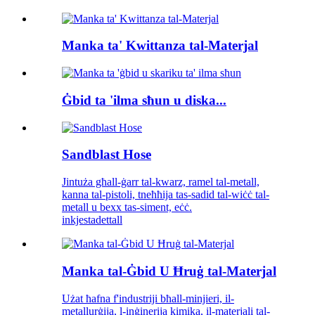
Manka ta' Kwittanza tal-Materjal
Ġbid ta 'ilma sħun u diska...
Sandblast Hose
Jintuża għall-ġarr tal-kwarz, ramel tal-metall,
kanna tal-pistoli, tneħħija tas-sadid tal-wiċċ tal-
metall u bexx tas-siment, eċċ.
inkjesta
dettall
Manka tal-Ġbid U Ħruġ tal-Materjal
Użat ħafna f'industriji bħall-minjieri, il-
metallurġija, l-inġinerija kimika, il-materjali tal-