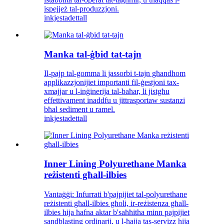
ispejjeż tal-produzzjoni.
inkjesta
dettall
Manka tal-ġbid tat-tajn
Il-pajp tal-gomma li jassorbi t-tajn għandhom
applikazzjonijiet importanti fil-ġestjoni tax-
xmajjar u l-inġinerija tal-baħar, li jistgħu
effettivament inaddfu u jittrasportaw sustanzi
bħal sediment u ramel.
inkjesta
dettall
Inner Lining Polyurethane Manka
reżistenti għall-ilbies
Vantaġġi: Infurrati b'pajpijiet tal-polyurethane
reżistenti għall-ilbies għoli, ir-reżistenza għall-
ilbies hija ħafna aktar b'saħħitha minn pajpijiet
sandblasting ordinarji, u l-ħajja tas-servizz hija