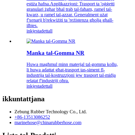
estiża ħafna.Applikazzjoni: Trasport ta 'oġġetti
granulari żgħar bħal trab tal-faħam, ramel tal-
kwarz, u ramel tal-azzar. Ġeneralment użat
f'xenarji b'rekwiżiti ta 'reżistenza għolja għall-
ilbies.
inkjesta
dettall
Manka tal-Gomma NR
Huwa magħmul minn materjal tal-gomma kollu,
li huwa adattat għat-trasport tas-siment fl-
industrija tal-kostruzzjoni jew trasport tal-midja
relatat f'industriji oħra.
inkjesta
dettall
ikkuntattjana
Zebung Rubber Technology Co., Ltd.
+86-13513086252
marinehose@chinarubberhose.com