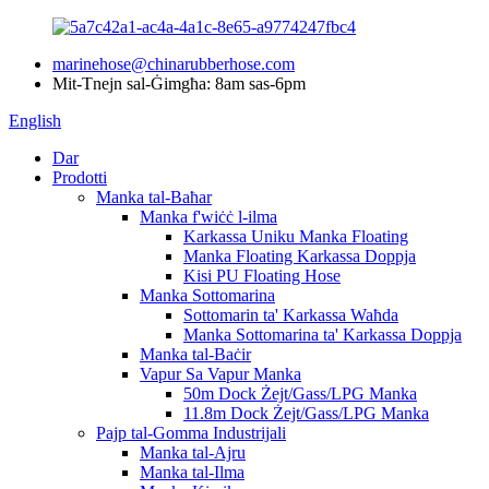
marinehose@chinarubberhose.com
Mit-Tnejn sal-Ġimgħa: 8am sas-6pm
English
Dar
Prodotti
Manka tal-Baħar
Manka f'wiċċ l-ilma
Karkassa Uniku Manka Floating
Manka Floating Karkassa Doppja
Kisi PU Floating Hose
Manka Sottomarina
Sottomarin ta' Karkassa Waħda
Manka Sottomarina ta' Karkassa Doppja
Manka tal-Baċir
Vapur Sa Vapur Manka
50m Dock Żejt/Gass/LPG Manka
11.8m Dock Żejt/Gass/LPG Manka
Pajp tal-Gomma Industrijali
Manka tal-Ajru
Manka tal-Ilma