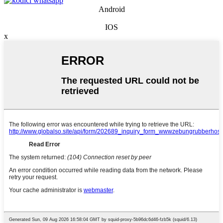
Android
IOS
x