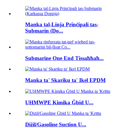
Manka tal-Linja Prinċipali tas-
Submarin (Do...
Submarine One End Tissaħħaħ...
Manka ta' Skariku ta' Ikel EPDM
UHMWPE Kimika Ġbid U...
Diżil/Gasoline Suction U...