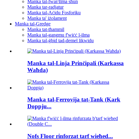
Manka tal-fwar/Ilma sħun
Manka tar-radjatur
Manka tal-Aċidu Fosforiku
Manka ta' iżolament
Manka tal-Gredge
Manka tat-tħammil
Manka tal-gangmu f'wiċċ l-ilma
Manka tal-ġbid tad-demel likwidu
Manka tal-Linja Prinċipali (Karkassa
Waħda)
Manka tal-Ferrovija tat-Tank (Kark
Doppju...
Nofs Floor rinforzat tarf wieħed...