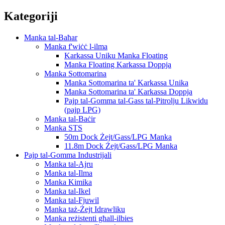
Kategoriji
Manka tal-Baħar
Manka f'wiċċ l-ilma
Karkassa Uniku Manka Floating
Manka Floating Karkassa Doppja
Manka Sottomarina
Manka Sottomarina ta' Karkassa Unika
Manka Sottomarina ta' Karkassa Doppja
Pajp tal-Gomma tal-Gass tal-Pitrolju Likwidu
(pajp LPG)
Manka tal-Baċir
Manka STS
50m Dock Żejt/Gass/LPG Manka
11.8m Dock Żejt/Gass/LPG Manka
Pajp tal-Gomma Industrijali
Manka tal-Ajru
Manka tal-Ilma
Manka Kimika
Manka tal-Ikel
Manka tal-Fjuwil
Manka taż-Żejt Idrawliku
Manka reżistenti għall-ilbies