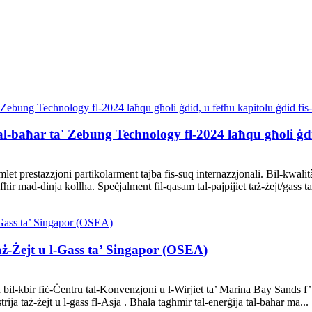
tal-baħar ta' Zebung Technology fl-2024 laħqu għoli ġdi
 prestazzjoni partikolarment tajba fis-suq internazzjonali. Bil-kwalità 
ħir mad-dinja kollha. Speċjalment fil-qasam tal-pajpijiet taż-żejt/gass t
aż-Żejt u l-Gass ta’ Singapor (OSEA)
aħ bil-kbir fiċ-Ċentru tal-Konvenzjoni u l-Wirjiet ta’ Marina Bay Sand
rija taż-żejt u l-gass fl-Asja . Bħala tagħmir tal-enerġija tal-baħar ma...