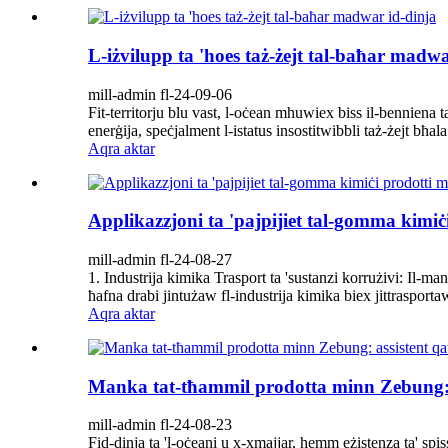
L-iżvilupp ta 'hoes taż-żejt tal-baħar madwa
mill-admin fl-24-09-06
Fit-territorju blu vast, l-oċean mhuwiex biss il-benniena 
enerġija, speċjalment l-istatus insostitwibbli taż-żejt bħala
Aqra aktar
Applikazzjoni ta 'pajpijiet tal-gomma kim
mill-admin fl-24-08-27
1. Industrija kimika Trasport ta 'sustanzi korrużivi: Il-ma
ħafna drabi jintużaw fl-industrija kimika biex jittrasporta
Aqra aktar
Manka tat-tħammil prodotta minn Zebung: a
mill-admin fl-24-08-23
Fid-dinja ta 'l-oċeani u x-xmajjar, hemm eżistenza ta' spis