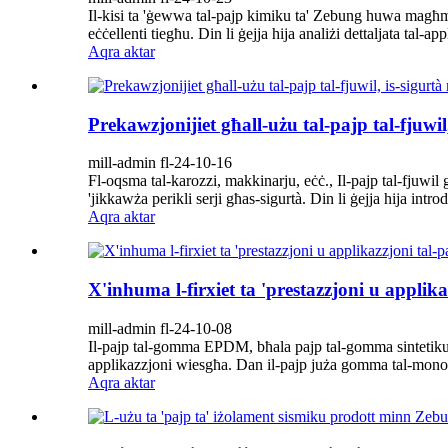
Il-kisi ta 'ġewwa tal-pajp kimiku ta' Zebung huwa magħm
eċċellenti tiegħu. Din li ġejja hija analiżi dettaljata tal-ap
Aqra aktar
Prekawzjonijiet għall-użu tal-pajp tal-fjuwil,
mill-admin fl-24-10-16
Fl-oqsma tal-karozzi, makkinarju, eċċ., Il-pajp tal-fjuwil
'jikkawża perikli serji għas-sigurtà. Din li ġejja hija introd
Aqra aktar
X'inhuma l-firxiet ta 'prestazzjoni u appl
mill-admin fl-24-10-08
Il-pajp tal-gomma EPDM, bħala pajp tal-gomma sintetiku ta 
applikazzjoni wiesgħa. Dan il-pajp juża gomma tal-monom
Aqra aktar