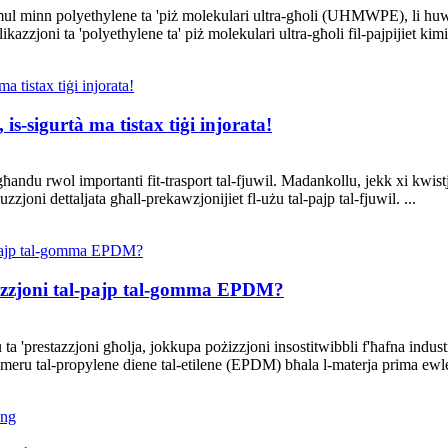
ul minn polyethylene ta 'piż molekulari ultra-għoli (UHMWPE), li huwa 
plikazzjoni ta 'polyethylene ta' piż molekulari ultra-għoli fil-pajpijiet kimiċ
 is-sigurtà ma tistax tiġi injorata!
 għandu rwol importanti fit-trasport tal-fjuwil. Madankollu, jekk xi kwist
uzzjoni dettaljata għall-prekawzjonijiet fl-użu tal-pajp tal-fjuwil. ...
ikazzjoni tal-pajp tal-gomma EPDM?
'prestazzjoni għolja, jokkupa pożizzjoni insostitwibbli f'ħafna industrij
eru tal-propylene diene tal-etilene (EPDM) bħala l-materja prima ewle