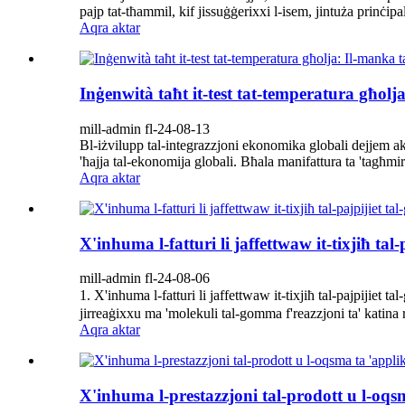
pajp tat-tħammil, kif jissuġġerixxi l-isem, jintuża prinċipal
Aqra aktar
Inġenwità taħt it-test tat-temperatura għol
mill-admin fl-24-08-13
Bl-iżvilupp tal-integrazzjoni ekonomika globali dejjem aktar
'ħajja tal-ekonomija globali. Bħala manifattura ta 'tagħmir
Aqra aktar
X'inhuma l-fatturi li jaffettwaw it-tixjiħ tal
mill-admin fl-24-08-06
1. X'inhuma l-fatturi li jaffettwaw it-tixjiħ tal-pajpiji
jirreaġixxu ma 'molekuli tal-gomma f'reazzjoni ta' katina r
Aqra aktar
X'inhuma l-prestazzjoni tal-prodott u l-oqsm