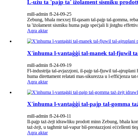
L-użu ta 'pajp ta' iżolament sismiku prodo
mill-admin fl-24-09-25
Zebung, bħala mexxej fil-qasam tal-pajp tal-gomma, rebaħ
ta 'iżolament sismiku huma pajp speċjali li jistgħu effettiv
Aqra aktar
X'inhuma l-vantaġġi tal-manek tal-fjuwil t
mill-admin fl-24-09-19
Fl-industrija tal-avjazzjoni, il-pajp tal-fjuwil tal-ajrupla
huma direttament relatati mas-sikurezza u l-effiċjenza tat
Aqra aktar
X'inhuma l-vantaġġi tal-pajp tal-gomma ta
mill-admin fl-24-09-11
Il-pajp taż-żejt idrawliku prodott minn Zebung, bħala kom
taż-żejt, u tagħmir tal-vapur bil-prestazzjoni eċċellenti 
Aqra aktar