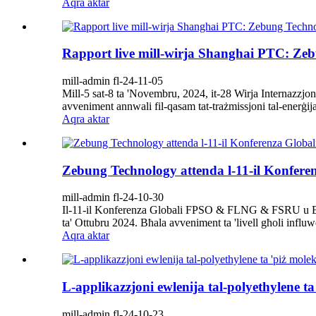
Aqra aktar
Rapport live mill-wirja Shanghai PTC: Zeb
mill-admin fl-24-11-05
Mill-5 sat-8 ta 'Novembru, 2024, it-28 Wirja Internazzjon
avveniment annwali fil-qasam tat-trażmissjoni tal-enerġija u
Aqra aktar
Zebung Technology attenda l-11-il Konf
mill-admin fl-24-10-30
Il-11-il Konferenza Globali FPSO & FLNG & FSRU u Expo ta
ta' Ottubru 2024. Bħala avveniment ta 'livell għoli influw
Aqra aktar
L-applikazzjoni ewlenija tal-polyethylene 
mill-admin fl-24-10-23