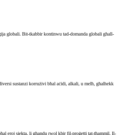
rġija globali. Bit-tkabbir kontinwu tad-domanda globali għall-
diversi sustanzi korrużivi bħal aċidi, alkali, u melħ, għalhekk
l eroj siekta, li għandu rwol kbir fil-proġetti tat-tħammil. Il-