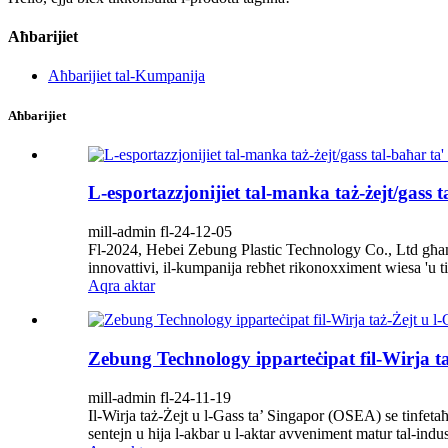
Aħbarijiet
Aħbarijiet tal-Kumpanija
Aħbarijiet
L-esportazzjonijiet tal-manka taż-żejt/gass 
mill-admin fl-24-12-05
Fl-2024, Hebei Zebung Plastic Technology Co., Ltd għamlet
innovattivi, il-kumpanija rebħet rikonoxximent wiesa 'u tif
Aqra aktar
Zebung Technology ipparteċipat fil-Wirja t
mill-admin fl-24-11-19
Il-Wirja taż-Żejt u l-Gass ta’ Singapor (OSEA) se tinfet
sentejn u hija l-akbar u l-aktar avveniment matur tal-indust