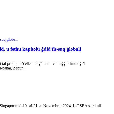
d, u fetħu kapitolu ġdid fis-suq globali
tal-prodott eċċellenti tagħha u l-vantaġġi teknoloġiċi
al-baħar, Zebun...
s f’Singapor mid-19 sal-21 ta’ Novembru, 2024. L-OSEA ssir kull