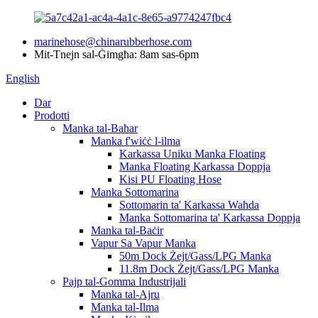
marinehose@chinarubberhose.com
Mit-Tnejn sal-Ġimgħa: 8am sas-6pm
English
Dar
Prodotti
Manka tal-Baħar
Manka f'wiċċ l-ilma
Karkassa Uniku Manka Floating
Manka Floating Karkassa Doppja
Kisi PU Floating Hose
Manka Sottomarina
Sottomarin ta' Karkassa Waħda
Manka Sottomarina ta' Karkassa Doppja
Manka tal-Baċir
Vapur Sa Vapur Manka
50m Dock Żejt/Gass/LPG Manka
11.8m Dock Żejt/Gass/LPG Manka
Pajp tal-Gomma Industrijali
Manka tal-Ajru
Manka tal-Ilma