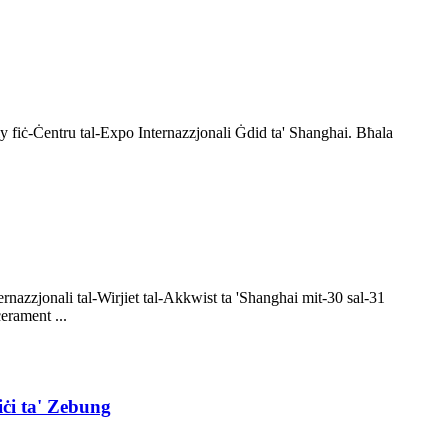
dly fiċ-Ċentru tal-Expo Internazzjonali Ġdid ta' Shanghai. Bħala
nazzjonali tal-Wirjiet tal-Akkwist ta 'Shanghai mit-30 sal-31
erament ...
iċi ta' Zebung