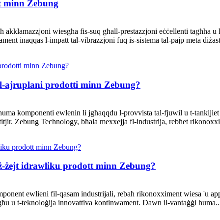
tt minn Zebung
 akklamazzjoni wiesgħa fis-suq għall-prestazzjoni eċċellenti tagħha u l
ament inaqqas l-impatt tal-vibrazzjoni fuq is-sistema tal-pajp meta diżastr
al-ajruplani prodotti minn Zebung?
ni huma komponenti ewlenin li jgħaqqdu l-provvista tal-fjuwil u t-tankijiet 
-titjir. Zebung Technology, bħala mexxejja fl-industrija, rebħet rikonox
ż-żejt idrawliku prodott minn Zebung?
ponent ewlieni fil-qasam industrijali, rebaħ rikonoxximent wiesa 'u appl
tiegħu u t-teknoloġija innovattiva kontinwament. Dawn il-vantaġġi huma..