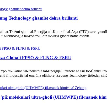
ung Technology għamlet dehra brillanti
ali tat-Trażmissjoni tal-Enerġija u l-Kontroll tal-Asja (PTC) saret gran
 t-teknoloġija tal-kontroll, din il-wirja ġibdet ħafna esebiti...
erenza Globali FPSO & FLNG & FSRU
l-Katina tal-Industrija tal-Enerġija Offshore se ssir fiċ-Ċentru Inter
enti fl-industrija tal-enerġija offshore, Zebung Technology tistieden sinċ
ta 'piż molekulari ultra-għoli (UHMWPE) fil-manek kim