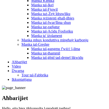
Manka Kimika
Manka tal-Ikel
Manka tal-Fjuwil
Manka taż-Żejt Idrawliku
Manka reżistenti għall-ilbies
Manka tal-fwar/Ilma sħun
Manka tar-radjatur
Manka tal-Aċidu Fosforiku
Manka ta' iżolament
Manka mhux konduttiva mingħajr karbonju
Manka tal-Gredge
Manka tal-gangmu f'wiċċ l-ilma
Manka tat-tħammil
Manka tal-ġbid tad-demel likwidu
Aħbarijiet
Video
Dwarna
Tour tal-Fabbrika
Ikkuntattjana
Aħbarijiet
Hello, ejja biex tikkonsulta l-prodotti tagħna!