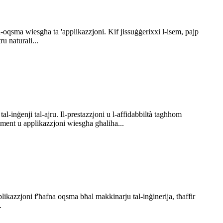
-oqsma wiesgħa ta 'applikazzjoni. Kif jissuġġerixxi l-isem, pajp
u naturali...
tal-inġenji tal-ajru. Il-prestazzjoni u l-affidabbiltà tagħhom
ximent u applikazzjoni wiesgħa għaliha...
ikazzjoni f'ħafna oqsma bħal makkinarju tal-inġinerija, tħaffir
.