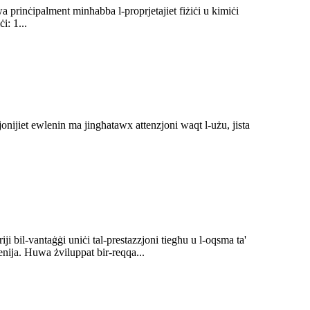
prinċipalment minħabba l-proprjetajiet fiżiċi u kimiċi
i: 1...
jonijiet ewlenin ma jingħatawx attenzjoni waqt l-użu, jista
i bil-vantaġġi uniċi tal-prestazzjoni tiegħu u l-oqsma ta'
nija. Huwa żviluppat bir-reqqa...