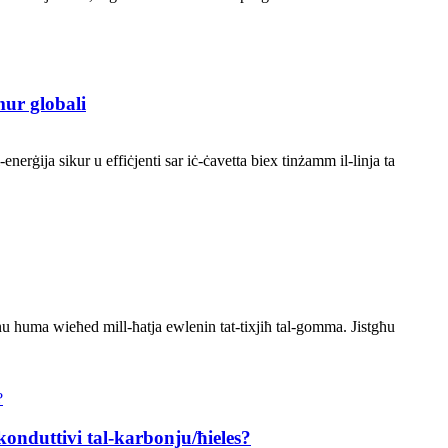
mur globali
enerġija sikur u effiċjenti sar iċ-ċavetta biex tinżamm il-linja ta
onu huma wieħed mill-ħatja ewlenin tat-tixjiħ tal-gomma. Jistgħu
 konduttivi tal-karbonju/ħieles?