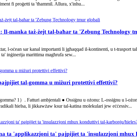
ment fi proġetti ta 'tħammil. Allura, x'inhu...
ja: Il-manka taż-żejt tal-baħar ta 'Zebung Technology t
, l-oċean sar kanal importanti li jgħaqqad il-kontinenti, u t-trasport tal-
 ta' inġinerija marittima magħrufa sew...
-pajpijiet tal-gomma u miżuri protettivi effettivi?
et tal-gomma? 1）. Fatturi ambjentali ● Ossiġnu u ożonu: L-ossiġnu u l-oż
adikali ħielsa, li jikkawżaw ksur tal-katina molekulari jew eċċessiv...
a ta 'applikazzjoni ta' pajpijiet ta 'insulazzjoni mhux