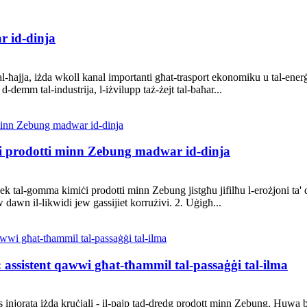
r id-dinja
tal-ħajja, iżda wkoll kanal importanti għat-trasport ekonomiku u tal-ene
 d-demm tal-industrija, l-iżvilupp taż-żejt tal-baħar...
iċi prodotti minn Zebung madwar id-dinja
nek tal-gomma kimiċi prodotti minn Zebung jistgħu jifilħu l-erożjoni ta' 
w dawn il-likwidi jew gassijiet korrużivi. 2. Uġigħ...
ssistent qawwi għat-tħammil tal-passaġġi tal-ilma
s injorata iżda kruċjali - il-pajp tad-dredg prodott minn Zebung. Huwa bħa