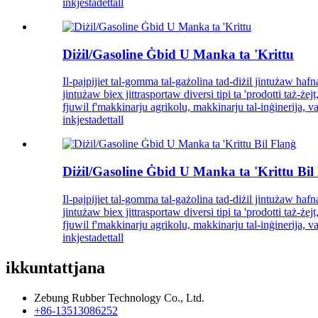
inkjesta
dettall
Diżil/Gasoline Ġbid U Manka ta 'Krittu
Il-pajpijiet tal-gomma tal-gażolina tad-diżil jintużaw ħafna f
jintużaw biex jittrasportaw diversi tipi ta 'prodotti taż-że
fjuwil f'makkinarju agrikolu, makkinarju tal-inġinerija, 
inkjesta
dettall
Diżil/Gasoline Ġbid U Manka ta 'Krittu Bil
Il-pajpijiet tal-gomma tal-gażolina tad-diżil jintużaw ħafna f
jintużaw biex jittrasportaw diversi tipi ta 'prodotti taż-że
fjuwil f'makkinarju agrikolu, makkinarju tal-inġinerija, 
inkjesta
dettall
ikkuntattjana
Zebung Rubber Technology Co., Ltd.
+86-13513086252