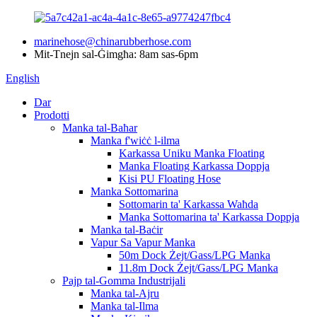
marinehose@chinarubberhose.com
Mit-Tnejn sal-Ġimgħa: 8am sas-6pm
English
Dar
Prodotti
Manka tal-Baħar
Manka f'wiċċ l-ilma
Karkassa Uniku Manka Floating
Manka Floating Karkassa Doppja
Kisi PU Floating Hose
Manka Sottomarina
Sottomarin ta' Karkassa Waħda
Manka Sottomarina ta' Karkassa Doppja
Manka tal-Baċir
Vapur Sa Vapur Manka
50m Dock Żejt/Gass/LPG Manka
11.8m Dock Żejt/Gass/LPG Manka
Pajp tal-Gomma Industrijali
Manka tal-Ajru
Manka tal-Ilma