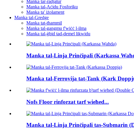
Manka tar-radjatur
Manka tal-Aċidu Fosforiku
Manka ta' iżolament
Manka tal-Gredge
Manka tat-tħammil
Manka tal-gangmu f'wiċċ l-ilma
Manka tal-ġbid tad-demel likwidu
Manka tal-Linja Prinċipali (Karkassa Waħ
Manka tal-Ferrovija tat-Tank (Kark Doppju
Nofs Floor rinforzat tarf wieħed...
Manka tal-Linja Prinċipali tas-Submarin (D