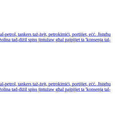
al-petrol, tankers taż-żejt, petrokimiċi, portijiet, eċċ. Jistgħu
olina tad-diżil spiss jintużaw għal pajpijiet ta 'konsenja tal-
al-petrol, tankers taż-żejt, petrokimiċi, portijiet, eċċ. Jistgħu
olina tad-diżil spiss jintużaw għal pajpijiet ta 'konsenja tal-