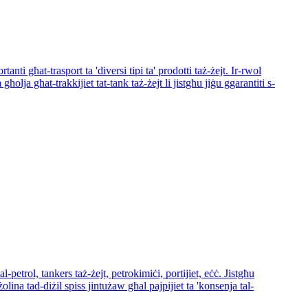
tanti għat-trasport ta 'diversi tipi ta' prodotti taż-żejt. Ir-rwol
għolja għat-trakkijiet tat-tank taż-żejt li jistgħu jiġu ggarantiti s-
al-petrol, tankers taż-żejt, petrokimiċi, portijiet, eċċ. Jistgħu
olina tad-diżil spiss jintużaw għal pajpijiet ta 'konsenja tal-