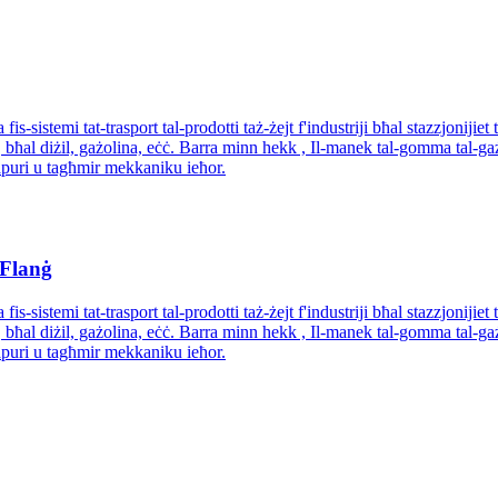
is-sistemi tat-trasport tal-prodotti taż-żejt f'industriji bħal stazzjonijiet t
jt, bħal diżil, gażolina, eċċ. Barra minn hekk , Il-manek tal-gomma tal-gaż
vapuri u tagħmir mekkaniku ieħor.
 Flanġ
is-sistemi tat-trasport tal-prodotti taż-żejt f'industriji bħal stazzjonijiet t
jt, bħal diżil, gażolina, eċċ. Barra minn hekk , Il-manek tal-gomma tal-gaż
vapuri u tagħmir mekkaniku ieħor.