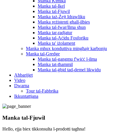
Manka Kimika
Manka tal-Ikel
Manka tal-Fjuwil
Manka taż-Żejt Idrawliku
Manka reżistenti għall-ilbies
Manka tal-fwar/Ilma sħun
Manka tar-radjatur
Manka tal-Aċidu Fosforiku
Manka ta' iżolament
Manka mhux konduttiva mingħajr karbonju
Manka tal-Gredge
Manka tal-gangmu f'wiċċ l-ilma
Manka tat-tħammil
Manka tal-ġbid tad-demel likwidu
Aħbarijiet
Video
Dwarna
Tour tal-Fabbrika
Ikkuntattjana
Manka tal-Fjuwil
Hello, ejja biex tikkonsulta l-prodotti tagħna!