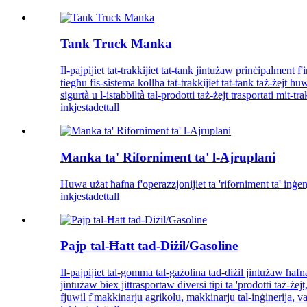
Tank Truck Manka
Il-pajpijiet tat-trakkijiet tat-tank jintużaw prinċipalment f'
tiegħu fis-sistema kollha tat-trakkijiet tat-tank taż-żejt huw
sigurtà u l-istabbiltà tal-prodotti taż-żejt trasportati mit-tra
inkjesta
dettall
Manka ta' Riforniment ta' l-Ajruplani
Huwa użat ħafna f'operazzjonijiet ta 'riforniment ta' inġenji
inkjesta
dettall
Pajp tal-Ħatt tad-Diżil/Gasoline
Il-pajpijiet tal-gomma tal-gażolina tad-diżil jintużaw ħafna f
jintużaw biex jittrasportaw diversi tipi ta 'prodotti taż-że
fjuwil f'makkinarju agrikolu, makkinarju tal-inġinerija, 