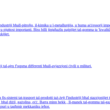
industriji bħall-pitrolju, il-kimika u l-metallurġija, u huma aċċessorji impor
a pjuttost importanti. Biss billi jintgħażlu pajpijiet tal-gomma ta 'kwalità 
kkijiet.
 tal-ajru f'oqsma differenti bħall-avjazzjoni ċivili u militari.
is-sistemi tat-trasport tal-prodotti taż-żejt f'industriji bħal stazzjonijiet t
jt, bħal diżil, gażolina, eċċ. Barra minn hekk , Il-manek tal-gomma tal-gaż
vapuri u tagħmir mekkaniku ieħor.