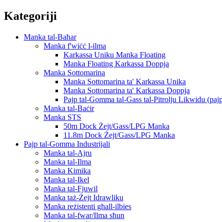
Kategoriji
Manka tal-Baħar
Manka f'wiċċ l-ilma
Karkassa Uniku Manka Floating
Manka Floating Karkassa Doppja
Manka Sottomarina
Manka Sottomarina ta' Karkassa Unika
Manka Sottomarina ta' Karkassa Doppja
Pajp tal-Gomma tal-Gass tal-Pitrolju Likwidu (pa
Manka tal-Baċir
Manka STS
50m Dock Żejt/Gass/LPG Manka
11.8m Dock Żejt/Gass/LPG Manka
Pajp tal-Gomma Industrijali
Manka tal-Ajru
Manka tal-Ilma
Manka Kimika
Manka tal-Ikel
Manka tal-Fjuwil
Manka taż-Żejt Idrawliku
Manka reżistenti għall-ilbies
Manka tal-fwar/Ilma sħun