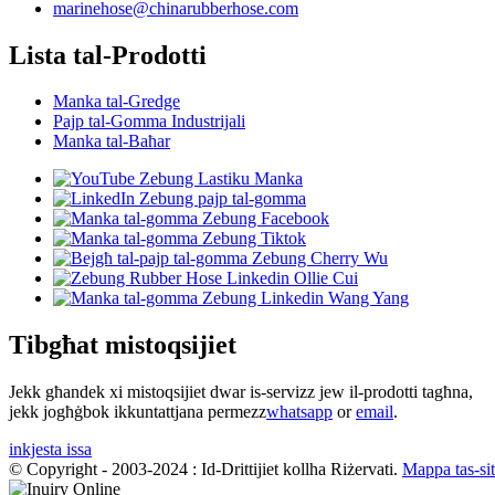
marinehose@chinarubberhose.com
Lista tal-Prodotti
Manka tal-Gredge
Pajp tal-Gomma Industrijali
Manka tal-Baħar
Tibgħat mistoqsijiet
Jekk għandek xi mistoqsijiet dwar is-servizz jew il-prodotti tagħna,
jekk jogħġbok ikkuntattjana permezz
whatsapp
or
email
.
inkjesta issa
© Copyright - 2003-2024 : Id-Drittijiet kollha Riżervati.
Mappa tas-sit