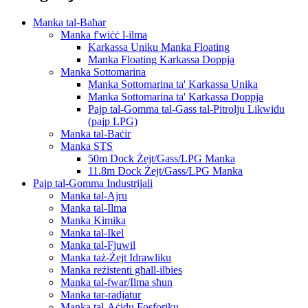
Manka tal-Baħar
Manka f'wiċċ l-ilma
Karkassa Uniku Manka Floating
Manka Floating Karkassa Doppja
Manka Sottomarina
Manka Sottomarina ta' Karkassa Unika
Manka Sottomarina ta' Karkassa Doppja
Pajp tal-Gomma tal-Gass tal-Pitrolju Likwidu
(pajp LPG)
Manka tal-Baċir
Manka STS
50m Dock Żejt/Gass/LPG Manka
11.8m Dock Żejt/Gass/LPG Manka
Pajp tal-Gomma Industrijali
Manka tal-Ajru
Manka tal-Ilma
Manka Kimika
Manka tal-Ikel
Manka tal-Fjuwil
Manka taż-Żejt Idrawliku
Manka reżistenti għall-ilbies
Manka tal-fwar/Ilma sħun
Manka tar-radjatur
Manka tal-Aċidu Fosforiku