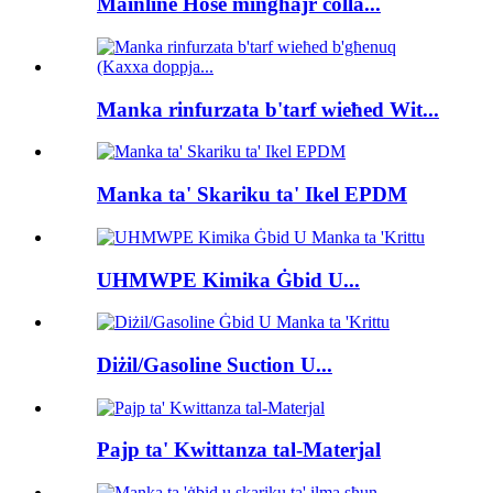
Mainline Hose mingħajr colla...
Manka rinfurzata b'tarf wieħed Wit...
Manka ta' Skariku ta' Ikel EPDM
UHMWPE Kimika Ġbid U...
Diżil/Gasoline Suction U...
Pajp ta' Kwittanza tal-Materjal