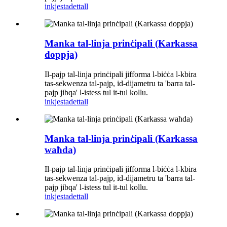
inkjesta
dettall
Manka tal-linja prinċipali (Karkassa
doppja)
Il-pajp tal-linja prinċipali jifforma l-biċċa l-kbira
tas-sekwenza tal-pajp, id-dijametru ta 'barra tal-
pajp jibqa' l-istess tul it-tul kollu.
inkjesta
dettall
Manka tal-linja prinċipali (Karkassa
waħda)
Il-pajp tal-linja prinċipali jifforma l-biċċa l-kbira
tas-sekwenza tal-pajp, id-dijametru ta 'barra tal-
pajp jibqa' l-istess tul it-tul kollu.
inkjesta
dettall