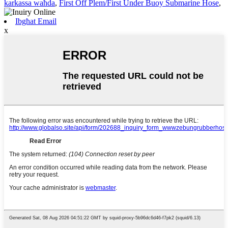
karkassa waħda
,
First Off Plem/First Under Buoy Submarine Hose
,
Ibgħat Email
x