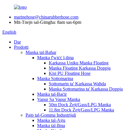
marinehose@chinarubberhose.com
Mit-Tnejn sal-Ġimgħa: 8am sas-6pm
English
Dar
Prodotti
Manka tal-Baħar
Manka f'wiċċ l-ilma
Karkassa Uniku Manka Floating
Manka Floating Karkassa Doppja
Kisi PU Floating Hose
Manka Sottomarina
Sottomarin ta' Karkassa Waħda
Manka Sottomarina ta' Karkassa Doppja
Manka tal-Baċir
Vapur Sa Vapur Manka
50m Dock Żejt/Gass/LPG Manka
11.8m Dock Żejt/Gass/LPG Manka
Pajp tal-Gomma Industrijali
Manka tal-Ajru
Manka tal-Ilma