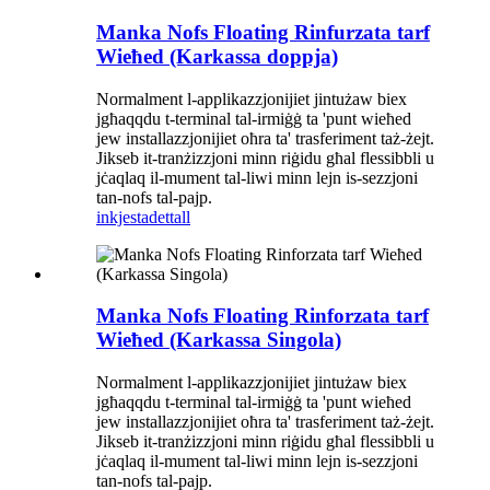
Manka Nofs Floating Rinfurzata tarf
Wieħed (Karkassa doppja)
Normalment l-applikazzjonijiet jintużaw biex
jgħaqqdu t-terminal tal-irmiġġ ta 'punt wieħed
jew installazzjonijiet oħra ta' trasferiment taż-żejt.
Jikseb it-tranżizzjoni minn riġidu għal flessibbli u
jċaqlaq il-mument tal-liwi minn lejn is-sezzjoni
tan-nofs tal-pajp.
inkjesta
dettall
Manka Nofs Floating Rinforzata tarf
Wieħed (Karkassa Singola)
Normalment l-applikazzjonijiet jintużaw biex
jgħaqqdu t-terminal tal-irmiġġ ta 'punt wieħed
jew installazzjonijiet oħra ta' trasferiment taż-żejt.
Jikseb it-tranżizzjoni minn riġidu għal flessibbli u
jċaqlaq il-mument tal-liwi minn lejn is-sezzjoni
tan-nofs tal-pajp.