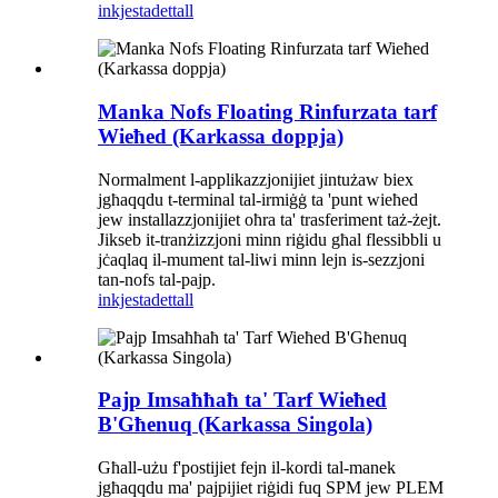
inkjesta
dettall
Manka Nofs Floating Rinfurzata tarf
Wieħed (Karkassa doppja)
Normalment l-applikazzjonijiet jintużaw biex
jgħaqqdu t-terminal tal-irmiġġ ta 'punt wieħed
jew installazzjonijiet oħra ta' trasferiment taż-żejt.
Jikseb it-tranżizzjoni minn riġidu għal flessibbli u
jċaqlaq il-mument tal-liwi minn lejn is-sezzjoni
tan-nofs tal-pajp.
inkjesta
dettall
Pajp Imsaħħaħ ta' Tarf Wieħed
B'Għenuq (Karkassa Singola)
Għall-użu f'postijiet fejn il-kordi tal-manek
jgħaqqdu ma' pajpijiet riġidi fuq SPM jew PLEM