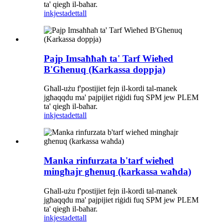
ta' qiegħ il-baħar.
inkjesta
dettall
Pajp Imsaħħaħ ta' Tarf Wieħed
B'Għenuq (Karkassa doppja)
Għall-użu f'postijiet fejn il-kordi tal-manek
jgħaqqdu ma' pajpijiet riġidi fuq SPM jew PLEM
ta' qiegħ il-baħar.
inkjesta
dettall
Manka rinfurzata b'tarf wieħed
mingħajr għenuq (karkassa waħda)
Għall-użu f'postijiet fejn il-kordi tal-manek
jgħaqqdu ma' pajpijiet riġidi fuq SPM jew PLEM
ta' qiegħ il-baħar.
inkjesta
dettall