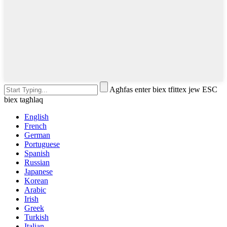
Agħfas enter biex tfittex jew ESC
biex tagħlaq
English
French
German
Portuguese
Spanish
Russian
Japanese
Korean
Arabic
Irish
Greek
Turkish
Italian