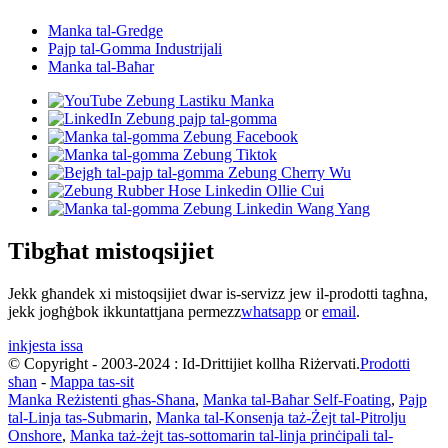
Manka tal-Gredge
Pajp tal-Gomma Industrijali
Manka tal-Baħar
Tibgħat mistoqsijiet
Jekk għandek xi mistoqsijiet dwar is-servizz jew il-prodotti tagħna,
jekk jogħġbok ikkuntattjana permezz
whatsapp
or
email
.
inkjesta issa
© Copyright - 2003-2024 : Id-Drittijiet kollha Riżervati.
Prodotti
sħan
-
Mappa tas-sit
Manka Reżistenti għas-Sħana
,
Manka tal-Baħar Self-Foating
,
Pajp
tal-Linja tas-Submarin
,
Manka tal-Konsenja taż-Żejt tal-Pitrolju
Onshore
,
Manka taż-żejt tas-sottomarin tal-linja prinċipali tal-