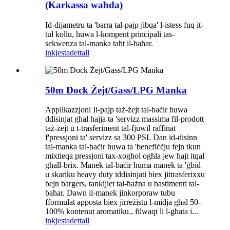
(Karkassa waħda)
Id-dijametru ta 'barra tal-pajp jibqa' l-istess fuq it-
tul kollu, huwa l-kompent prinċipali tas-
sekwenza tal-manka taħt il-baħar.
inkjesta
dettall
50m Dock Żejt/Gass/LPG Manka
Applikazzjoni Il-pajp taż-żejt tal-baċir huwa
ddisinjat għal ħajja ta 'servizz massima fil-prodott
taż-żejt u t-trasferiment tal-fjuwil raffinat
f'pressjoni ta' servizz sa 300 PSI. Dan id-disinn
tal-manka tal-baċir huwa ta 'benefiċċju fejn tkun
mixtieqa pressjoni tax-xogħol ogħla jew ħajt itqal
għall-brix. Manek tal-baċir huma manek ta 'ġbid
u skariku heavy duty iddisinjati biex jittrasferixxu
bejn bargers, tankijiet tal-ħażna u bastimenti tal-
baħar. Dawn il-manek jinkorporaw tubu
fformulat apposta biex jirreżistu l-midja għal 50-
100% kontenut aromatiku., filwaqt li l-għata i...
inkjesta
dettall