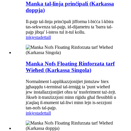
Manka tal-linja prinċipali (Karkassa
doppja)
Il-pajp tal-linja prinċipali jifforma l-biċċa l-kbira
tas-sekwenza tal-pajp, id-dijametru ta 'barra tal-
pajp jibqa' l-istess tul it-tul kollu.
inkjesta
dettall
Manka Nofs Floating Rinforzata tarf
Wieħed (Karkassa Singola)
Normalment l-applikazzjonijiet jintużaw biex
jgħaqqdu t-terminal tal-irmiġġ ta 'punt wieħed
jew installazzjonijiet oħra ta' trasferiment taż-żejt.
Jikseb it-tranżizzjoni minn riġidu għal flessibbli u
jċaqlaq il-mument tal-liwi minn lejn is-sezzjoni
tan-nofs tal-pajp.
inkjesta
dettall