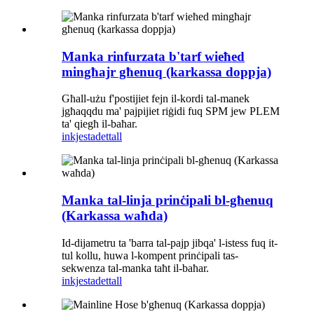
Manka rinfurzata b'tarf wieħed
mingħajr għenuq (karkassa doppja)
Għall-użu f'postijiet fejn il-kordi tal-manek
jgħaqqdu ma' pajpijiet riġidi fuq SPM jew PLEM
ta' qiegħ il-baħar.
inkjesta
dettall
Manka tal-linja prinċipali bl-għenuq
(Karkassa waħda)
Id-dijametru ta 'barra tal-pajp jibqa' l-istess fuq it-
tul kollu, huwa l-kompent prinċipali tas-
sekwenza tal-manka taħt il-baħar.
inkjesta
dettall