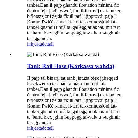
tanker.Dan il-pajp għandu floatation minima fiċ-
ċentru fejn jitgħawweġ fuq il-ferrovija tat-tanker,
b'flotazzjoni żejda f'kull tarf li jipprovdi pajp li
jżomm f'wiċċ l-ilma. It-tarf tal-konnessjoni tat-
tanker għandu unità ta 'galleġġjar akbar. mit-tarf
ta 'barra biex jgħin l-appoġġ tal-valv u t-tagħmir
tal-igganċjar.
inkjesta
dettall
Tank Rail Hose (Karkassa waħda)
Il-pajp tal-binarji tat-tank jintuża biex jgħaqqad
is-sekwenza tal-manka mal-manifold tat-
tanker.Dan il-pajp għandu floatation minima fiċ-
ċentru fejn jitgħawweġ fuq il-ferrovija tat-tanker,
b'flotazzjoni żejda f'kull tarf li jipprovdi pajp li
jżomm f'wiċċ l-ilma. It-tarf tal-konnessjoni tat-
tanker għandu unità ta 'galleġġjar akbar. mit-tarf
ta 'barra biex jgħin l-appoġġ tal-valv u t-tagħmir
tal-igganċjar.
inkjesta
dettall