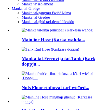
Manka ta' iżolament
Manka tal-Gredge
Manka tal-gangmu f'wiċċ l-ilma
Manka tal-Gredge
Manka tal-ġbid tad-demel likwidu
Mainline Hose (Karka waħda...
Manka tal-Ferrovija tat-Tank (Kark
doppju...
Nofs Floor rinforzat tarf wieħed...