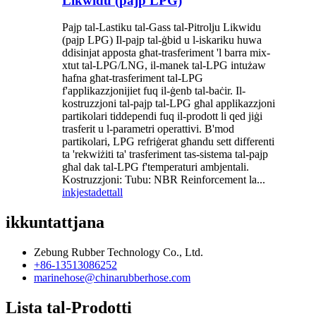
Likwidu (pajp LPG)
Pajp tal-Lastiku tal-Gass tal-Pitrolju Likwidu
(pajp LPG) Il-pajp tal-ġbid u l-iskariku huwa
ddisinjat apposta għat-trasferiment 'l barra mix-
xtut tal-LPG/LNG, il-manek tal-LPG intużaw
ħafna għat-trasferiment tal-LPG
f'applikazzjonijiet fuq il-ġenb tal-baċir. Il-
kostruzzjoni tal-pajp tal-LPG għal applikazzjoni
partikolari tiddependi fuq il-prodott li qed jiġi
trasferit u l-parametri operattivi. B'mod
partikolari, LPG refriġerat għandu sett differenti
ta 'rekwiżiti ta' trasferiment tas-sistema tal-pajp
għal dak tal-LPG f'temperaturi ambjentali.
Kostruzzjoni: Tubu: NBR Reinforcement la...
inkjesta
dettall
ikkuntattjana
Zebung Rubber Technology Co., Ltd.
+86-13513086252
marinehose@chinarubberhose.com
Lista tal-Prodotti