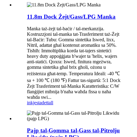
11.8m Dock Żejt/Gass/LPG Manka
Manka taż-żejt tal-baċir / tal-merkanzija.
Kostruzzjoni tal-manka tat-Trasferiment taż-Żejt
tal-Baċir: Tubu: Gomma sintetika Iswed, lixx,
Nitril, adattat għal kontenut aromatiku sa 50%.
Tisħiħ: Immoltiplika korda tat-tajers sintetiċi
heavy duty appoġġjata b'wajer ta 'helix, wajers
anti-statiċi. Qoxra: Iswed, finitura mgeżwra,
gomma sintetika għal brix għoli, ożonu u
reżistenza għat-temp. Temperatura Ideali: -40 ℃
sa + 100 ℃ (180 ℉) Fattur tas-sigurtà: 5:1 Dock
Żejt Trasferiment tal-Manka Karatteristika: C/W
flanġijiet mibnija b'naħa waħda fissa u naħa
waħda swi...
inkjesta
dettall
Pajp tal-Gomma tal-Gass tal-Pitrolju