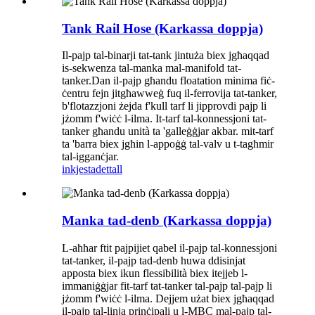
Tank Rail Hose (Karkassa doppja)
Il-pajp tal-binarji tat-tank jintuża biex jgħaqqad
is-sekwenza tal-manka mal-manifold tat-
tanker.Dan il-pajp għandu floatation minima fiċ-
ċentru fejn jitgħawweġ fuq il-ferrovija tat-tanker,
b'flotazzjoni żejda f'kull tarf li jipprovdi pajp li
jżomm f'wiċċ l-ilma. It-tarf tal-konnessjoni tat-
tanker għandu unità ta 'galleġġjar akbar. mit-tarf
ta 'barra biex jgħin l-appoġġ tal-valv u t-tagħmir
tal-igganċjar.
inkjesta
dettall
Manka tad-denb (Karkassa doppja)
L-aħħar ftit pajpijiet qabel il-pajp tal-konnessjoni
tat-tanker, il-pajp tad-denb huwa ddisinjat
apposta biex ikun flessibilità biex itejjeb l-
immaniġġjar fit-tarf tat-tanker tal-pajp tal-pajp li
jżomm f'wiċċ l-ilma. Dejjem użat biex jgħaqqad
il-pajp tal-linja prinċipali u l-MBC mal-pajp tal-