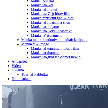
Manka Kimika
Manka tal-Ikel
Manka tal-Fjuwil
Manka taż-Żejt Idrawliku
Manka reżistenti għall-ilbies
Manka tal-fwar/Ilma sħun
Manka tar-radjatur
Manka tal-Aċidu Fosforiku
Manka ta' iżolament
Manka mhux konduttiva mingħajr karbonju
Manka tal-Gredge
Manka tal-gangmu f'wiċċ l-ilma
Manka tat-tħammil
Manka tal-ġbid tad-demel likwidu
Aħbarijiet
Video
Dwarna
Tour tal-Fabbrika
Ikkuntattjana