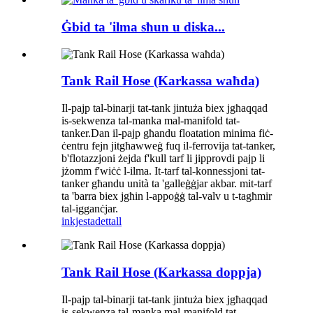
Ġbid ta 'ilma sħun u diska...
Tank Rail Hose (Karkassa waħda)
Il-pajp tal-binarji tat-tank jintuża biex jgħaqqad
is-sekwenza tal-manka mal-manifold tat-
tanker.Dan il-pajp għandu floatation minima fiċ-
ċentru fejn jitgħawweġ fuq il-ferrovija tat-tanker,
b'flotazzjoni żejda f'kull tarf li jipprovdi pajp li
jżomm f'wiċċ l-ilma. It-tarf tal-konnessjoni tat-
tanker għandu unità ta 'galleġġjar akbar. mit-tarf
ta 'barra biex jgħin l-appoġġ tal-valv u t-tagħmir
tal-igganċjar.
inkjesta
dettall
Tank Rail Hose (Karkassa doppja)
Il-pajp tal-binarji tat-tank jintuża biex jgħaqqad
is-sekwenza tal-manka mal-manifold tat-