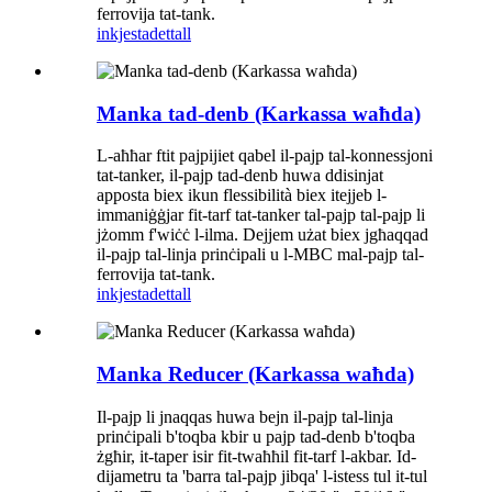
ferrovija tat-tank.
inkjesta
dettall
Manka tad-denb (Karkassa waħda)
L-aħħar ftit pajpijiet qabel il-pajp tal-konnessjoni
tat-tanker, il-pajp tad-denb huwa ddisinjat
apposta biex ikun flessibilità biex itejjeb l-
immaniġġjar fit-tarf tat-tanker tal-pajp tal-pajp li
jżomm f'wiċċ l-ilma. Dejjem użat biex jgħaqqad
il-pajp tal-linja prinċipali u l-MBC mal-pajp tal-
ferrovija tat-tank.
inkjesta
dettall
Manka Reducer (Karkassa waħda)
Il-pajp li jnaqqas huwa bejn il-pajp tal-linja
prinċipali b'toqba kbir u pajp tad-denb b'toqba
żgħir, it-taper isir fit-twaħħil fit-tarf l-akbar. Id-
dijametru ta 'barra tal-pajp jibqa' l-istess tul it-tul